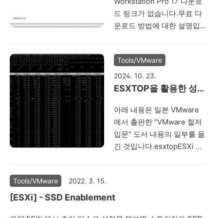
Workstation Pro 17 다운로
드 링크가 없습니다.무료 다
운로드 방법에 대한 설명입니
다. 지난 2024년 11월 11일부
터 상업적인 환경에서도
Tools/VMware
VMware Workstation Pro
버전을 무료로 사용할 수 있
2024. 10. 23.
게 되었다. 즉 이제 VMware
ESXTOP을 활용한 성능
Worksatation 및 Fusion 제
트러블 슈팅
아래 내용은 일본 VMware
품을 회사에서 자유롭게 사용
에서 출판한 "VMware 철저
할 수 있게 된 것이다.그러나
입문" 도서 내용의 일부를 옮
기업 사용자들은 설치 전에
긴 것입니다.esxtopESXi 의
먼저 회사 담당자에게 아래
네트워크, CPU, 스토리지를
URL을 전달해서 확실히 허가
모니터링해서 문제를 해결할
를 받은 후사용하는 것이 좋
Tools/VMware
2022. 3. 15.
수 있게 도와주는 도구로
다.
ESXi 에 내장되어 번들로 제
https://blogs.vmware.com/clo
[ESXi] - SSD Enablement
공된다.각 항목마다 VMware
foundation/2024/11/11/vmwar