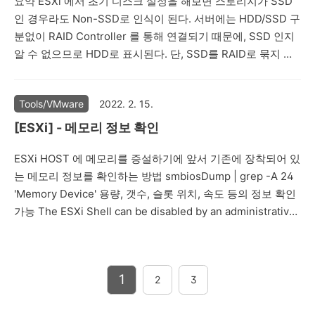
요약 ESXi 에서 초기 디스크 설정을 해보면 스토리지가 SSD
에서 제시하는 임계 값이 있
fusion-and-workstation-
인 경우라도 Non-SSD로 인식이 된다. 서버에는 HDD/SSD 구
는데, 하드웨어 스펙이 제각
are-now-free-for-all-
분없이 RAID Controller 를 통해 연결되기 때문에, SSD 인지
각 다르기 때문에 절대적이지
users/ 다운로드 방법다운..
알 수 없으므로 HDD로 표시된다. 단, SSD를 RAID로 묶지 않
는 않지만, 특정 VM이 해당
고 직접 마운트 할 경우에는 당연히 SSD로 정상 인식이 되어
임계 값을 지속적으로 초과하
야 한다. Non-SSD라고 인식된다고 하더라도 이미 RAID
는 경우, 그 VM은 느리게 동
Tools/VMware
2022. 2. 15.
Controller 단에서 SSD에 맞게 처리되기 때문에 SSD로 Tag
작하거나 응답이 느릴 확률이
를 변경 하지 않더라도 VM 성능상의 이슈는 없다. 그러나 만약
매우 높다. 실행 방법ESXi
[ESXi] - 메모리 정보 확인
vSAN과 같은 가상 스토리지 솔루션을 사용하는 경우에는 실
Host에 ssh 접속 후, esxtop
ESXi HOST 에 메모리를 증설하기에 앞서 기존에 장착되어 있
제 스토리지 타입을 식별해야 하므로 태그를 변경해야 한다.
실행. 기본적으로 5초마다 새
는 메모리 정보를 확인하는 방법 smbiosDump | grep -A 24
설명 1. ESXi HOST에 SSH 접속한다. 2. 다음 ..
로고침 되는데, 만약 2초마다
'Memory Device' 용량, 갯수, 슬롯 위치, 속도 등의 정보 확인
새로고침 되게 하고 싶을 경
가능 The ESXi Shell can be disabled by an administrative
우, "s" + "2" 를 입력하면 된
user. See the vSphere Security documentation for more
다.메트릭 항목
information. [root@xxxxxxxx:~] smbiosDump | grep -A 24
CPUDisplayMetric임계값설
'Memory Device' Memory Device: #4352 Location: "A1"
명..
1
2
3
Manufacturer: "00AD00B300AD" Serial: "2CB562F0"
Asset Tag: "0..