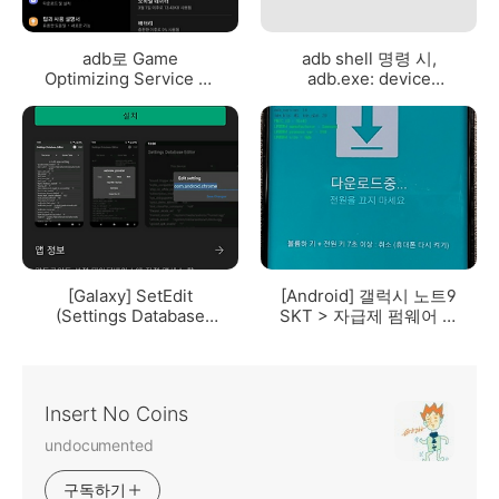
adb로 Game
adb shell 명령 시,
Optimizing Service 비
adb.exe: device
활성화
unauthorized.
[Galaxy] SetEdit
[Android] 갤럭시 노트9
(Settings Database
SKT > 자급제 펌웨어 교
Editor)
체
Insert No Coins
undocumented
구독하기