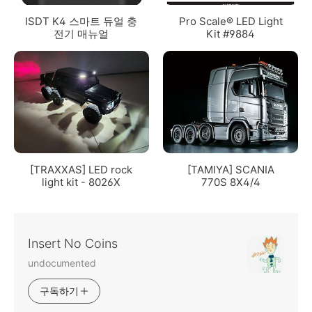
ISDT K4 스마트 듀얼 충
Pro Scale® LED Light
전기 매뉴얼
Kit #9884
[TRAXXAS] LED rock
[TAMIYA] SCANIA
light kit - 8026X
770S 8X4/4
Insert No Coins
undocumented
구독하기