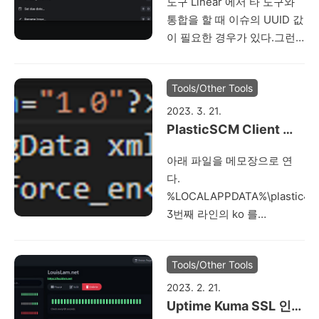
도구 Linear 에서 타 도구와
통합을 할 때 이슈의 UUID 값
이 필요한 경우가 있다.그런
데 이슈의 UUID 값은 이슈 메
뉴에서는 찾을 수 없
Tools/Other Tools
다. UUID값은 다음과 같은
방법으로 찾을 수 있다. 1. 이
2023. 3. 21.
슈 화면으로 이동한 후, Ctrl
PlasticSCM Client 표
+ K 를 누르면, 커맨드를 찾
시 언어 변경
아래 파일을 메모장으로 연
아볼 수 있는 Search 팝업이
다.
표시된다. 2. 여기서 UUID 를
%LOCALAPPDATA%\plastic4\cl
입력하면 "Developer: Copy
3번째 라인의 ko 를
model UUID..." 라는 항목이
force_en 으로 변경한다. 여
나온다. 3. 그러면
러 가이드나 chatGPT 에서는
Organization, User, Issue,
Tools/Other Tools
"en" 으로 변경하라고 하지만
Team, WorkflowState 의
en 으로 하면, 앱을 실행하면
UUID 값이 나오며, 그 중 가
2023. 2. 21.
다시 ko 로 바뀐다! (설정 파
운데 Issue 값을 선택하면 값
Uptime Kuma SSL 인증