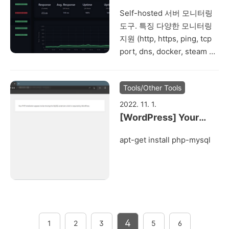
일을 읽기 전용으로 하면 앱
이 클립보드에 복사된다. 4.
서 적용하기
Self-hosted 서버 모니터링
실행이 안됨) 변경 전 ko 변경
zapier 등의 통합 도구에서
도구. 특징 다양한 모니터링
후 force_en
UUID 값을 붙여..
지원 (http, https, ping, tcp
port, dns, docker, steam 게
임 서버, postgreSQL, mysql
등등 ) 거의 모든 알림 지원
Tools/Other Tools
(telegram, teams, slack,
pushover, email, sms,
2022. 11. 1.
google chat, discord 등등 )
[WordPress] Your
GitHub - louislam/uptime-
PHP installation
apt-get install php-mysql
kuma: A fancy self-hosted
appears to be missing
monitoring tool A fancy
the MySQL extension
self-hosted monitoring
which is required by
tool. Contribute to
WordPress.
louislam/uptime-kuma
development by creating
an account on GitHub.
4
1
2
3
5
6