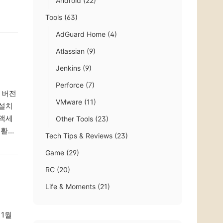
Android
(22)
Tools
(63)
AdGuard Home
(4)
Atlassian
(9)
Jenkins
(9)
Perforce
(7)
라인 버전
VMware
(11)
 설치
 액세
Other Tools
(23)
비활성
Tech Tips & Reviews
(23)
Game
(29)
RC
(20)
Life & Moments
(21)
 1월