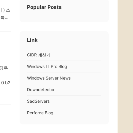
Popular Posts
 ) 스
) 특징
Link
CIDR 계산기
Windows IT Pro Blog
 경우
Windows Server News
.0.0.b22/EpicGamesStore-
Downdetector
SadServers
Perforce Blog