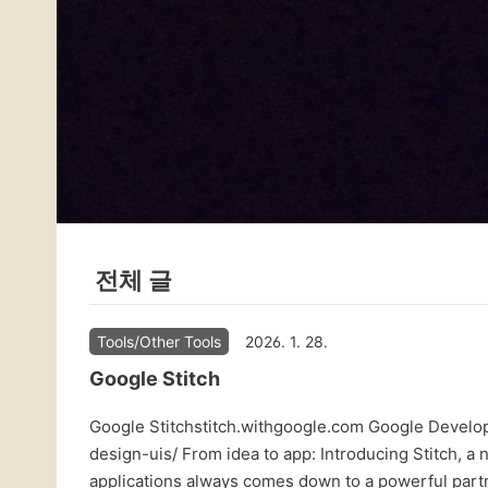
본문 바로가기
전체 글
Tools/Other Tools
2026. 1. 28.
Google Stitch
Google Stitchstitch.withgoogle.com Google Develo
design-uis/ From idea to app: Introducing Stitch, 
applications always comes down to a powerful par