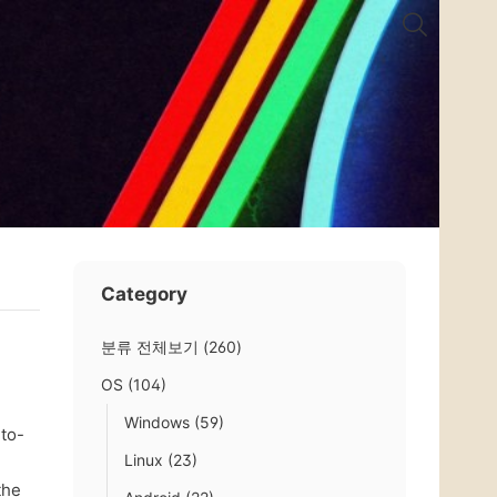
Category
분류 전체보기
(260)
OS
(104)
Windows
(59)
to-
Linux
(23)
the