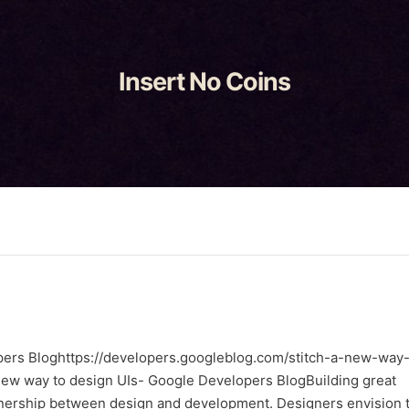
Insert No Coins
pers Bloghttps://developers.googleblog.com/stitch-a-new-way-
a new way to design UIs- Google Developers BlogBuilding great
tnership between design and development. Designers envision 