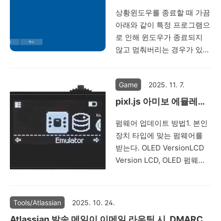
표시되지 않고, 그냥 재활성
업체에서 일일이 OS를 설치
시 프로그램 자동 종료하
상황윈도우를 종료할 때 가끔
화 버튼만 표시된다. (재활성
하는 대신 OS가 설치된 디스
기
아래와 같이 특정 프로그램으
화 버튼을 누르면 Premium
크를 복제하는 형태로 OS를
로 인해 윈도우가 종료되지
플랜 유료 버전 결제가 진행
설치해서 납품하는 경우가 많
않고 멈춰버리는 경우가 있
됨) 이것과 관련된 질문은 여
으며, 이렇게 OS가 설치된
다. 원인이 현상의 원인은 크
기서도 찾을 수 있
PC는..
게 2가지이다.저장되지 않은
다.https://community.atlassian
Game
2025. 11. 7.
내용들이 유실되지 않도록 마
questions/Change-Plan-
련된 의도된 설계. ex) Word
to-Free/qaq-p/3013734 해
pixl.js 아미보 에뮬레이
에 글을 쓰다가 저장이 안된
결 방법Apps > Atlassian
터 펌웨어 업데이트
펌웨어 업데이트 방법1. 본인
상태프로그램이 응답이 없거
apps 에서 Add app 클릭 Try
장치 타입에 맞는 펌웨어를
나 네트워크 통신 중인 상태
it now 클릭 현재 중지..
받는다. OLED VersionLCD
라서 즉시 종료가 안되는 상
Version LCD, OLED 펌웨어
황. ex) 클라우드 동기화,
를 잘못 플래싱하면 복구가
USB 장치 데이터 전송 등단
불가능할 수도 있습니다.반드
순히 앱 종료에 시간이 걸리
시 올바른 펌웨어를 사용하세
는 경우라면 이 화면이 표시
Tools/Atlassian
2025. 10. 24.
요. 펌웨어 다운로드공식 펌
되다가 잠시 후 윈도우가 종
Atlassian 발송 메일이 이메일 라우팅 시, DMARC