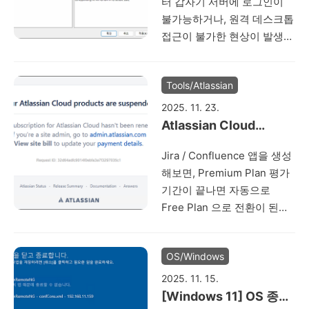
터 갑자기 서버에 로그인이
크톱 접속 불가 현상
불가능하거나, 원격 데스크톱
접근이 불가한 현상이 발생
함. 대상 OSWindows 11
24H2, 25H2Windwos
Tools/Atlassian
Server 2025 원인
KB5065426 업데이트를 적
2025. 11. 23.
용하면 SID가 중복되는 머신
Atlassian Cloud
이 동일한 네트워크 상에서
Premium 플랜에서
Jira / Confluence 앱을 생성
인증 (Kerberos) 을 시도하면
Free 플랜 전환이 안되
해보면, Premium Plan 평가
로그온에 실패하도록 보안이
는 경우
기간이 끝나면 자동으로
강화 된 것이 원인임. 그럼
Free Plan 으로 전환이 된다
SID란 무엇이고 왜 중복이 발
고 명시되어 있다. 그런데 실
생하는가? SID는 Windows
제로 해당 기간이 끝나면 전
의 주민등록번호 라 볼 수 있
OS/Windows
환이 되지 않고 그냥 중지되
는데, OS를 설치할 때 PC마
어 버리는 경우가 있다. 청구
다 고유한 값이 생성됨. 그런
2025. 11. 15.
페이지에 가보면 관리 버튼이
데 회사PC의 경우, PC 납품
[Windows 11] OS 종료