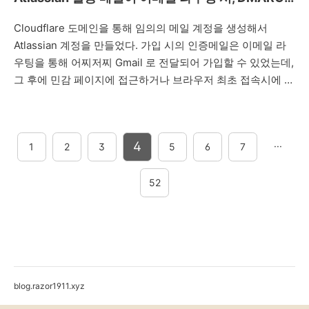
웨어
료되지만, 데이터 유실에 대
검사에 실패하는 문제
https://github.com/solosky/pix
한 안전 장치로 차단된 상태
Cloudflare 도메인을 통해 임의의 메일 계정을 생성해서
한국어 포함 펌웨어 (OLED
면 사용자가 [종료] 버튼을 눌
Atlassian 계정을 만들었다. 가입 시의 인증메일은 이메일 라
버전만 있습니
러주기 전까지는 OS가 종료
우팅을 통해 어찌저찌 Gmail 로 전달되어 가입할 수 있었는데,
다)https://github.com/forhekset
되지 않는다. 조치아래 레지
그 후에 민감 페이지에 접근하거나 브라우저 최초 접속시에 인
kor 한국어 리소스 포함 펌웨
스트리 키를 추가하면 PC 종
증 번호 발송 메일이나 복구 URL 메일 요청시에 메일이 라우
어는 제가 빌드한 것으로
료 시, 응답이 없는 앱을 강제
팅 되지 않았다. 즉, 이런 메일이 전혀 내 Gmail 로 라우팅 되지
OLED 버전만 있습니
종료하고 PC 종료가 막힘 없
않았다. Cloudflare 로그를 보면 DMARC 체크에 실패한 것이
다.https://blog.razor1911.xyz/en
이 진행되..
4
···
1
2
3
5
6
7
원인으로 나온다. Atlassian 에서는 메일을 발송할 때, SPF,
216-Kor-OLED pixl.js 펌웨
DMARC, DKIM 이 3가지를 모두 검사하고 이 중 하나라도 실
어 v2.16.0 (한국어 지원)pi..
패하면 메일 전송을 거부하는데, Cloudflare 메일 라우팅 시,
52
이 DMARC가 깨진다. 아래 글에서 이 문제에..
blog.razor1911.xyz